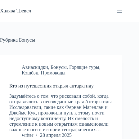
Перейти
к
Халява Тревел
сути
Рубрика
Бонусы
Авиаскидки
,
Бонусы
,
Горящие туры
,
Кэшбэк
,
Промокоды
Кто из путешествия открыл антарктиду
Задумайтесь о том, что рисковали собой, когда
отправлялись в неизведанные края Антарктиды.
Исследователи, такие как Фернан Магеллан и
Джеймс Кук, проложили путь к этому почти
недоступному континенту. Их смелость и
стремление к новым открытиям ознаменовали
важные шаги в истории географических…
writer
28 апреля 2025